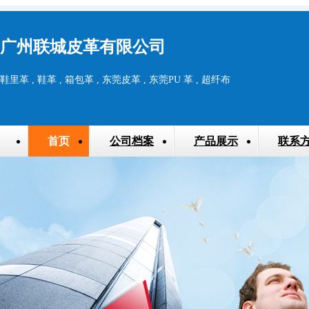
广州联城皮革有限公司
鞋里革 , 鞋革 , 箱包革 , 东莞皮革 , 东莞PU 革 , 超纤布
首页
公司档案
产品展示
联系