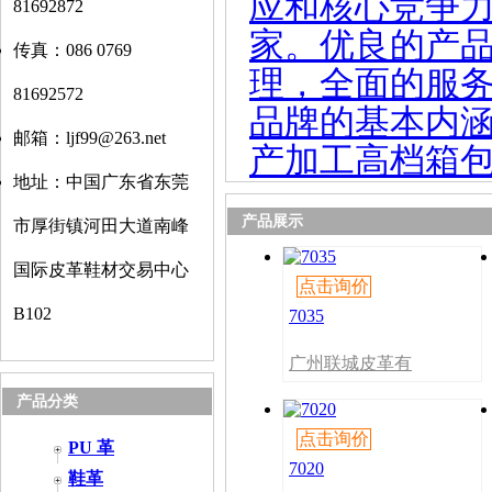
应和核心竞争
81692872
家。优良的产
传真：086 0769
理，全面的服
81692572
品牌的基本内
邮箱：ljf99@263.net
产加工高档箱包
地址：中国广东省东莞
产品展示
市厚街镇河田大道南峰
国际皮革鞋材交易中心
点击询价
B102
7035
广州联城皮革有
限公司
产品分类
点击询价
PU 革
7020
鞋革